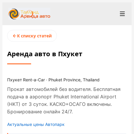
+66 94-978-3102
Рус
/
Eng
К списку статей
rent@thailandrentacar.com
Пхукет
Аренда авто в Пхукет
Условия аренды
Парк автомобилей
Пхукет Rent-a-Car · Phuket Province, Thailand
Прокат автомобилей без водителя. Бесплатная
Станции проката
▾
подача в аэропорт Phuket International Airport
О компании
(HKT) от 3 суток. КАСКО+ОСАГО включены.
Бронирование онлайн 24/7.
Цены
Актуальные цены
Автопарк
Программа лояльности