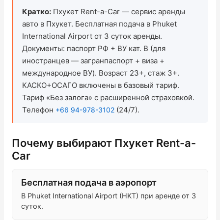
Кратко:
Пхукет Rent-a-Car — сервис аренды
Проверить бонусный счёт
авто в Пхукет. Бесплатная подача в Phuket
International Airport от 3 суток аренды.
Блог
Документы: паспорт РФ + ВУ кат. B (для
иностранцев — загранпаспорт + виза +
Контакты
международное ВУ). Возраст 23+, стаж 3+.
КАСКО+ОСАГО включены в базовый тариф.
Обратный звонок
Тариф «Без залога» с расширенной страховкой.
Телефон
(24/7).
+66 94-978-3102
Почему выбирают Пхукет Rent-a-
Car
Бесплатная подача в аэропорт
В Phuket International Airport (HKT) при аренде от 3
суток.