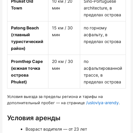
Phuket Old
10 км / 20
Sino-Portuguese
Town
мин
architecture, в
пределах острова
Patong Beach
15 км / 30
по горному
(главный
мин
асфальту, в
туристический
пределах острова
район)
Promthep Cape
20 км / 30
по
(южная точка
мин
асфальтированной
острова
трассе, в
Phuket)
пределах острова
Условия выезда за пределы региона и тарифы на
/usloviya-arendy
дополнительный пробег — на странице
.
Условия аренды
Возраст водителя — от 23 лет